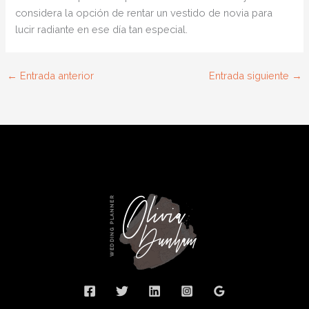
considera la opción de rentar un vestido de novia para
lucir radiante en ese día tan especial.
←
Entrada anterior
Entrada siguiente
→