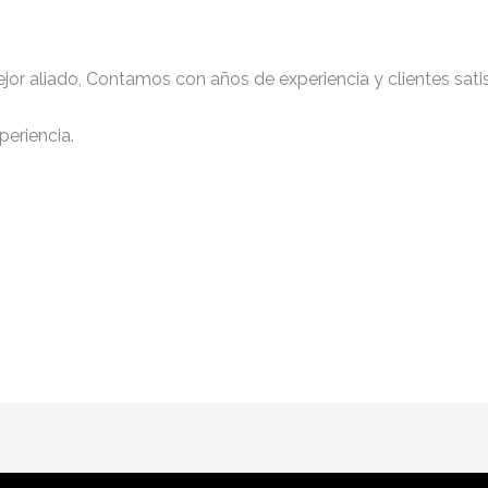
jor aliado, Contamos con años de experiencia y clientes sati
periencia.