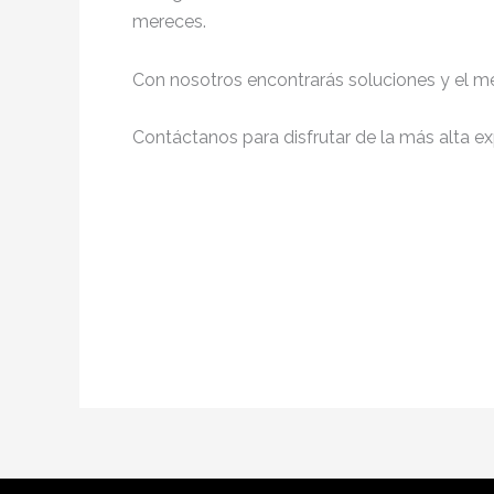
mereces.
Con nosotros encontrarás soluciones y el me
Contáctanos para disfrutar de la más alta ex