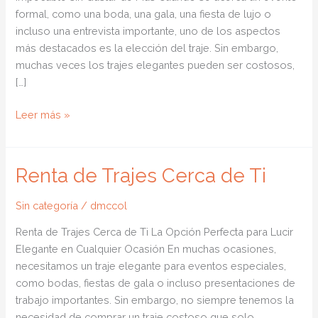
formal, como una boda, una gala, una fiesta de lujo o
incluso una entrevista importante, uno de los aspectos
más destacados es la elección del traje. Sin embargo,
muchas veces los trajes elegantes pueden ser costosos,
[…]
Renta
Leer más »
de
Trajes
Elegantes
Renta de Trajes Cerca de Ti
Sin categoría
/
dmccol
Renta de Trajes Cerca de Ti La Opción Perfecta para Lucir
Elegante en Cualquier Ocasión En muchas ocasiones,
necesitamos un traje elegante para eventos especiales,
como bodas, fiestas de gala o incluso presentaciones de
trabajo importantes. Sin embargo, no siempre tenemos la
necesidad de comprar un traje costoso que solo