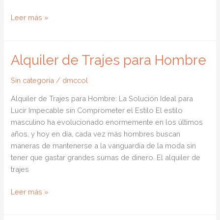
Alquiler
Leer más »
de
Vestidos
de
Alquiler de Trajes para Hombre
Fiestas
Sin categoría
/
dmccol
Alquiler de Trajes para Hombre: La Solución Ideal para
Lucir Impecable sin Comprometer el Estilo El estilo
masculino ha evolucionado enormemente en los últimos
años, y hoy en día, cada vez más hombres buscan
maneras de mantenerse a la vanguardia de la moda sin
tener que gastar grandes sumas de dinero. El alquiler de
trajes
Alquiler
Leer más »
de
Trajes