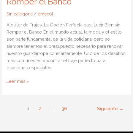
Romper el Banco
Sin categoría
/
dmccol
Alquiler de Trajes: La Opción Perfecta para Lucir Bien sin
Romper el Banco En el mundo actual, la moda y el estilo
son parte fundamental de la vida cotidiana, pero no
siempre tenemos el presupuesto necesario para renovar
nuestro guardarropa constantemente. Uno de los desafíos
más comunes es encontrar el traje perfecto para
ocasiones especiales,
Alquiler
Leer más »
de
Trajes:
La
1
2
…
36
Siguiente
→
Opción
Perfecta
para
Lucir