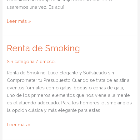
usaremos una vez. Es aquí
Renta
Leer más »
de
Trajes
Cerca
Renta de Smoking
de
Ti
Sin categoría
/
dmccol
Renta de Smoking: Luce Elegante y Sofisticado sin
Comprometer tu Presupuesto Cuando se trata de asistir a
eventos formales como galas, bodas o cenas de gala,
uno de los primeros elementos que nos viene a la mente
es el atuendo adecuado. Para los hombres, el smoking es
la opción clásica y más elegante para estas
Renta
Leer más »
de
Smoking