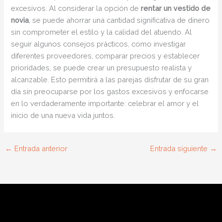
excesivos. Al considerar la opción de
rentar un vestido de
novia
, se puede ahorrar una cantidad significativa de dinero
sin comprometer el estilo y la calidad del atuendo. Al
seguir algunos consejos prácticos, como investigar
diferentes proveedores, comparar precios y establecer
prioridades, se puede crear un presupuesto realista y
alcanzable. Esto permitirá a las parejas disfrutar de su gran
día sin preocuparse por los gastos excesivos y enfocarse
en lo verdaderamente importante: celebrar el amor y el
inicio de una nueva vida juntos.
←
Entrada anterior
Entrada siguiente
→