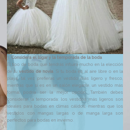
3.
Considera el lugar y la temporada de la boda
El tipo de boda que tendrás influirá mucho en la elección
de tu
vestido de novia
. Si tu boda es al aire libre o en la
playa, tal vez prefieras un vestido más ligero y fresco,
mientras que si es en un salón elegante, un vestido más
formal podría ser la mejor opción. También debes
considerar la temporada: los vestidos más ligeros son
ideales para bodas en climas cálidos, mientras que los
vestidos con mangas largas o de manga larga son
perfectos para bodas en invierno.