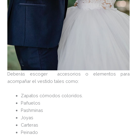
Deberás escoger accesorios o elementos para
acompañar el vestido tales como:
Zapatos cómodos coloridos.
Pañuelos
Pashminas
Joyas
Carteras
Peinado