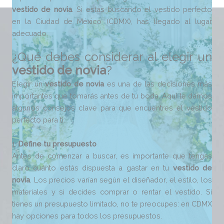
vestido de novia
. Si estás buscando el vestido perfecto
en la Ciudad de México (CDMX), has llegado al lugar
adecuado.
¿Qué debes considerar al elegir un
vestido de novia
?
Elegir un
vestido de novia
es una de las decisiones más
importantes que tomarás antes de tu boda. Aquí te damos
algunos consejos clave para que encuentres el vestido
perfecto para ti.
1.
Define tu presupuesto
Antes de comenzar a buscar, es importante que tengas
claro cuánto estás dispuesta a gastar en tu
vestido de
novia
. Los precios varían según el diseñador, el estilo, los
materiales y si decides comprar o rentar el vestido. Si
tienes un presupuesto limitado, no te preocupes: en CDMX
hay opciones para todos los presupuestos.