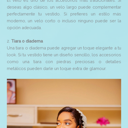
El velo es uno de los accesorios más tradicionales. Si
deseas algo clásico, un velo largo puede complementar
perfectamente tu vestido. Si prefieres un estilo más
moderno, un velo corto o incluso ninguno puede ser la
opción adecuada.
2.
Tiara o diadema
Una tiara o diadema puede agregar un toque elegante a tu
look. Si tu vestido tiene un diseño sencillo, los accesorios
como una tiara con piedras preciosas o detalles
metálicos pueden darle un toque extra de glamour.