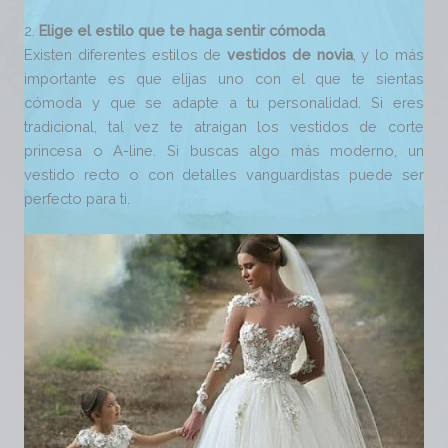
2.
Elige el estilo que te haga sentir cómoda
Existen diferentes estilos de
vestidos de novia
, y lo más
importante es que elijas uno con el que te sientas
cómoda y que se adapte a tu personalidad. Si eres
tradicional, tal vez te atraigan los vestidos de corte
princesa o A-line. Si buscas algo más moderno, un
vestido recto o con detalles vanguardistas puede ser
perfecto para ti.