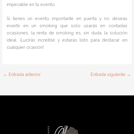
impecable en tu evento.
Si tienes un evento importante en puerta y no deseas
invertir en un smoking que solo usarás en contadas
ocasiones, la renta de smoking es, sin duda, la solución
ideal. ¡Lucirás increíble y estarás listo para destacar en
cualquier ocasión!
←
Entrada anterior
Entrada siguiente
→