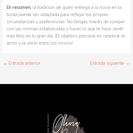
En resumen,
la tradición de quién entrega a la novia en la
boda puede ser adaptada para reflejar tus propias
circunstancias y preferencias. No tengas miedo de romper
con las normas establecidas y hacer lo que te hace sentir
más feliz en tu gran día. ¡El objetivo principal es celebrar el
amor y la unión entre los novios!
←
Entrada anterior
Entrada siguiente
→