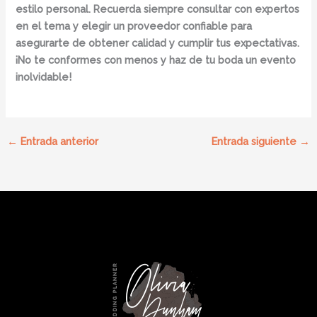
estilo personal. Recuerda siempre consultar con expertos
en el tema y elegir un proveedor confiable para
asegurarte de obtener calidad y cumplir tus expectativas.
¡No te conformes con menos y haz de tu boda un evento
inolvidable!
←
Entrada anterior
Entrada siguiente
→