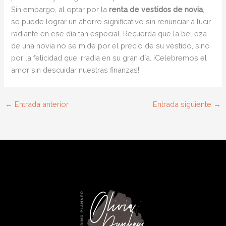
Sin embargo, al optar por la
renta de vestidos de novia
,
se puede lograr un ahorro significativo sin renunciar a lucir
radiante en ese día tan especial. Recuerda que la belleza
de una novia no se mide por el precio de su vestido, sino
por la felicidad que irradia en su gran día. ¡Celebremos el
amor sin descuidar nuestras finanzas!
←
Entrada anterior
Entrada siguiente
→