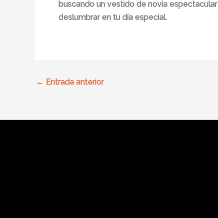
buscando un vestido de novia espectacular pe
deslumbrar en tu día especial.
←
Entrada anterior