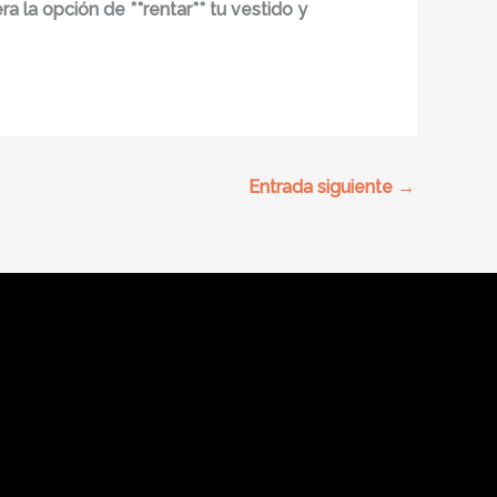
a la opción de **rentar** tu vestido y
Entrada siguiente
→