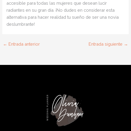
accesible para todas las mujeres que desean lucir
radiantes en su gran día. ¡No dudes en considerar esta
alternativa para hacer realidad tu sueño de ser una novia
deslumbrante!
←
Entrada anterior
Entrada siguiente
→