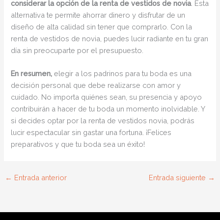
considerar la opción de la renta de vestidos de novia
. Esta
alternativa te permite ahorrar dinero y disfrutar de un
diseño de alta calidad sin tener que comprarlo. Con la
renta de vestidos de novia, puedes lucir radiante en tu gran
día sin preocuparte por el presupuesto.
En resumen,
elegir a los padrinos para tu boda es una
decisión personal que debe realizarse con amor y
cuidado. No importa quiénes sean, su presencia y apoyo
contribuirán a hacer de tu boda un momento inolvidable. Y
si decides optar por la renta de vestidos novia, podrás
lucir espectacular sin gastar una fortuna. ¡Felices
preparativos y que tu boda sea un éxito!
←
Entrada anterior
Entrada siguiente
→