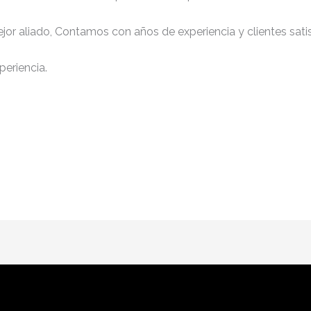
jor aliado, Contamos con años de experiencia y clientes sati
periencia.