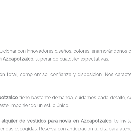
lucionar con innovadores diseños, colores, enamorándonos c
en Azcapotzalco
, superando cualquier expectativas.
ión total, compromiso, confianza y disposición. Nos carac
apotzalco
tiene bastante demanda, cuidamos cada detalle, c
ste, imponiendo un estilo único.
a
alquiler de vestidos para novia en Azcapotzalco
, te inv
rendas escogidas. Reserva con anticipación tu cita para ate