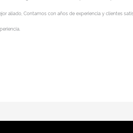
jor aliado, Contamos con años de experiencia y clientes sati
periencia.