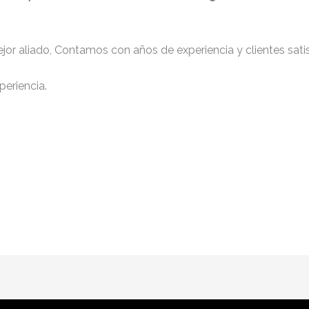
jor aliado, Contamos con años de experiencia y clientes sati
periencia.