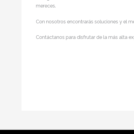
mereces.
Con nosotros encontrarás soluciones y el me
Contáctanos para disfrutar de la más alta ex