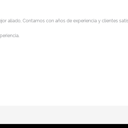
jor aliado, Contamos con años de experiencia y clientes sati
periencia.