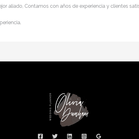
jor aliado, Contamos con años de experiencia y clientes sati
periencia.