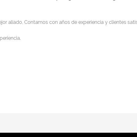
jor aliado, Contamos con años de experiencia y clientes sati
periencia.