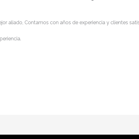
jor aliado, Contamos con años de experiencia y clientes sati
periencia.