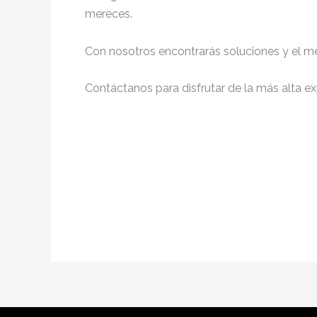
mereces.
Con nosotros encontrarás soluciones y el me
Contáctanos para disfrutar de la más alta ex