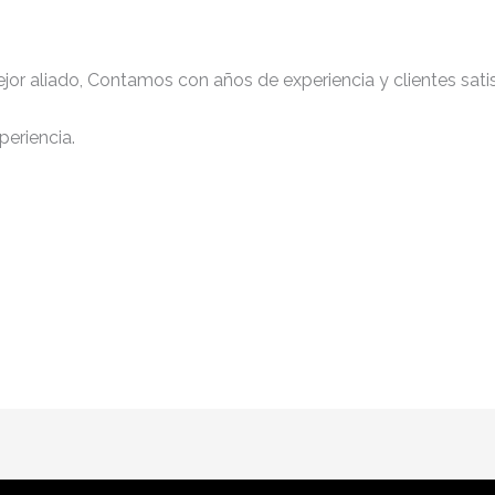
jor aliado, Contamos con años de experiencia y clientes sati
periencia.