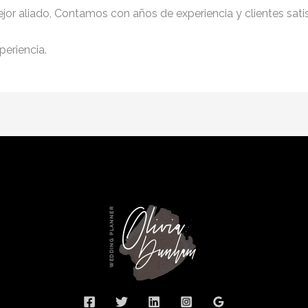
jor aliado, Contamos con años de experiencia y clientes sati
periencia.