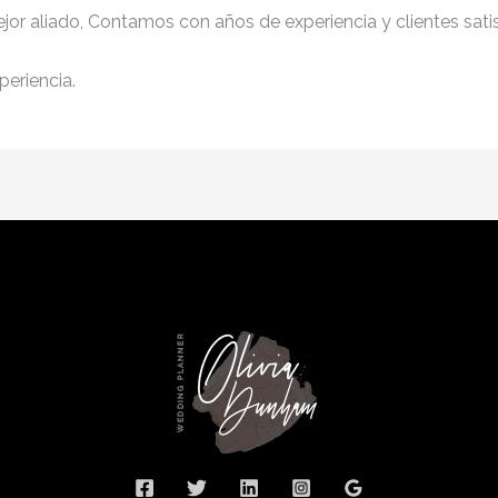
jor aliado, Contamos con años de experiencia y clientes sati
periencia.