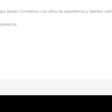
jor aliado, Contamos con años de experiencia y clientes sati
periencia.