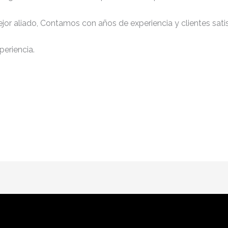
jor aliado, Contamos con años de experiencia y clientes sati
periencia.