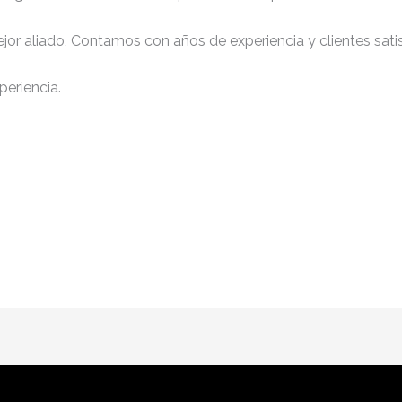
jor aliado, Contamos con años de experiencia y clientes sati
periencia.