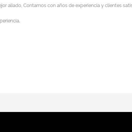
jor aliado, Contamos con años de experiencia y clientes sati
periencia.