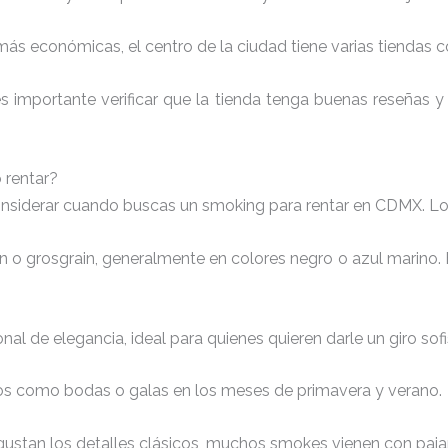
más económicas, el centro de la ciudad tiene varias tiendas 
s importante verificar que la tienda tenga buenas reseñas y o
 rentar?
 considerar cuando buscas un smoking para rentar en CDMX. 
n o grosgrain, generalmente en colores negro o azul marino. 
onal de elegancia, ideal para quienes quieren darle un giro sofi
tos como bodas o galas en los meses de primavera y verano.
e gustan los detalles clásicos, muchos smokes vienen con paja