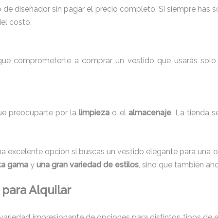
do de diseñador sin pagar el precio completo. Si siempre has 
del costo.
 que comprometerte a comprar un vestido que usarás solo un
que preocuparte por la
limpieza
o el
almacenaje
. La tienda 
a excelente opción si buscas un vestido elegante para una o
lta gama
y
una gran variedad de estilos
, sino que también aho
para Alquilar
variedad impresionante de opciones para distintos tipos de 