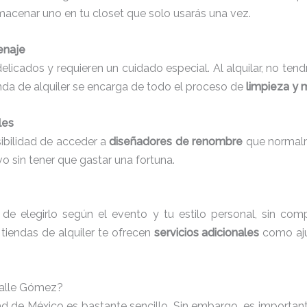
lmacenar uno en tu closet que solo usarás una vez.
enaje
 delicados y requieren un cuidado especial. Al alquilar, no t
enda de alquiler se encarga de todo el proceso de
limpieza y 
les
sibilidad de acceder a
diseñadores de renombre
que normalm
vo sin tener que gastar una fortuna.
dad de elegirlo según el evento y tu estilo personal, sin c
tiendas de alquiler te ofrecen
servicios adicionales
como aju
Valle Gómez?
udad de México es bastante sencillo. Sin embargo, es import