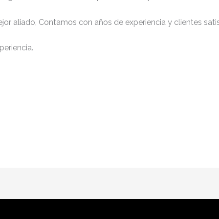
jor aliado, Contamos con años de experiencia y clientes sati
periencia.