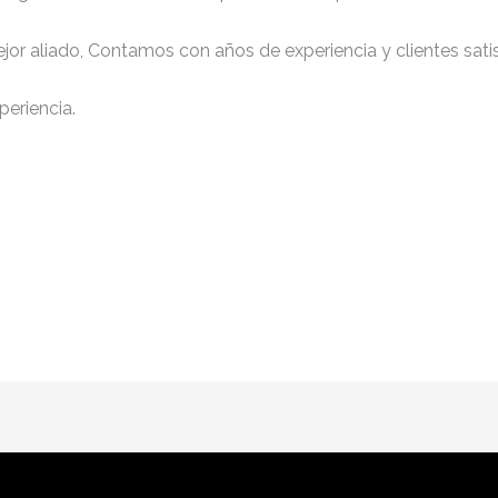
jor aliado, Contamos con años de experiencia y clientes sati
periencia.