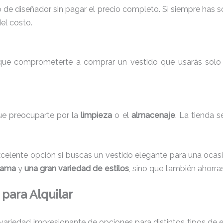
do de diseñador sin pagar el precio completo. Si siempre has 
del costo.
 que comprometerte a comprar un vestido que usarás solo un
que preocuparte por la
limpieza
o el
almacenaje
. La tienda 
celente opción si buscas un vestido elegante para una ocasi
 gama
y
una gran variedad de estilos
, sino que también ahorra
para Alquilar
variedad impresionante de opciones para distintos tipos de 