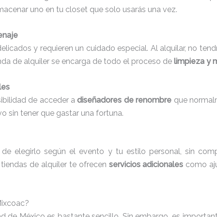
lmacenar uno en tu closet que solo usarás una vez.
enaje
 delicados y requieren un cuidado especial. Al alquilar, no t
enda de alquiler se encarga de todo el proceso de
limpieza y 
les
sibilidad de acceder a
diseñadores de renombre
que normalm
vo sin tener que gastar una fortuna.
dad de elegirlo según el evento y tu estilo personal, sin c
tiendas de alquiler te ofrecen
servicios adicionales
como aju
Mixcoac?
udad de México es bastante sencillo. Sin embargo, es import