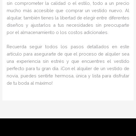
sin comprometer la calidad o el estilo, todo a un precio
mucho más accesible que comprar un vestido nuevo. Al
alquilar, también tienes la libertad de elegir entre diferentes
diseños y ajustarlos a tus necesidades sin preocuparte
por el almacenamiento o los costos adicionales.
Recuerda seguir todos los pasos detallados en este
artículo para asegurarte de que el proceso de alquiler sea
una experiencia sin estrés y que encuentres el vestido
perfecto para tu gran día. ¡Con el alquiler de un vestido de
novia, puedes sentirte hermosa, única y lista para disfrutar
de tu boda al máximo!