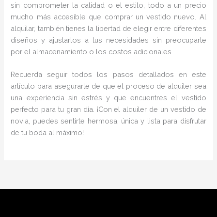
sin comprometer la calidad o el estilo, todo a un precio
mucho más accesible que comprar un vestido nuevo. Al
alquilar, también tienes la libertad de elegir entre diferentes
diseños y ajustarlos a tus necesidades sin preocuparte
por el almacenamiento o los costos adicionales.
Recuerda seguir todos los pasos detallados en este
artículo para asegurarte de que el proceso de alquiler sea
una experiencia sin estrés y que encuentres el vestido
perfecto para tu gran día. ¡Con el alquiler de un vestido de
novia, puedes sentirte hermosa, única y lista para disfrutar
de tu boda al máximo!