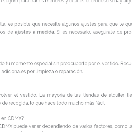
lgún seguro para daños menores y cuál es el proceso si hay alg
lla, es posible que necesite algunos ajustes para que te q
cios de
ajustes a medida
. Si es necesario, asegúrate de pr
r de tu momento especial sin preocuparte por el vestido. Recue
adicionales por limpieza o reparación.
lver el vestido. La mayoría de las tiendas de alquiler t
os de recogida, lo que hace todo mucho más fácil.
ia en CDMX?
 CDMX puede variar dependiendo de varios factores, como la m