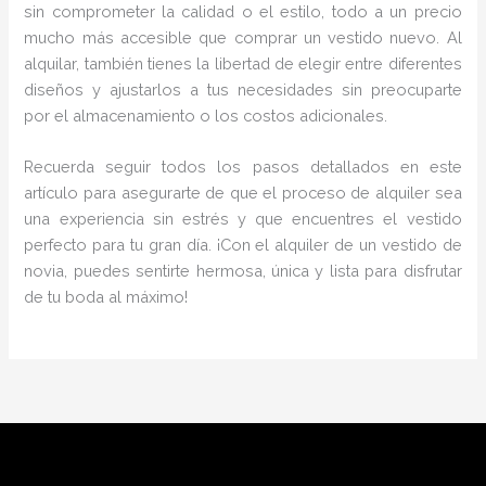
sin comprometer la calidad o el estilo, todo a un precio
mucho más accesible que comprar un vestido nuevo. Al
alquilar, también tienes la libertad de elegir entre diferentes
diseños y ajustarlos a tus necesidades sin preocuparte
por el almacenamiento o los costos adicionales.
Recuerda seguir todos los pasos detallados en este
artículo para asegurarte de que el proceso de alquiler sea
una experiencia sin estrés y que encuentres el vestido
perfecto para tu gran día. ¡Con el alquiler de un vestido de
novia, puedes sentirte hermosa, única y lista para disfrutar
de tu boda al máximo!