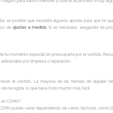
lgún seguro para daños menores y cuál es el proceso si hay alg
lla, es posible que necesite algunos ajustes para que te q
cios de
ajustes a medida
. Si es necesario, asegúrate de pr
r de tu momento especial sin preocuparte por el vestido. Recue
adicionales por limpieza o reparación.
lver el vestido. La mayoría de las tiendas de alquiler t
os de recogida, lo que hace todo mucho más fácil.
ia en CDMX?
 CDMX puede variar dependiendo de varios factores, como la m