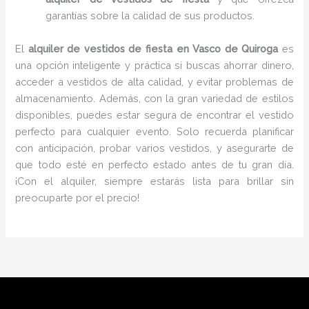
garantías sobre la calidad de sus productos.
El
alquiler de vestidos de fiesta en Vasco de Quiroga
es
una opción inteligente y práctica si buscas ahorrar dinero,
acceder a vestidos de alta calidad, y evitar problemas de
almacenamiento. Además, con la gran variedad de estilos
disponibles, puedes estar segura de encontrar el vestido
perfecto para cualquier evento. Solo recuerda planificar
con anticipación, probar varios vestidos, y asegurarte de
que todo esté en perfecto estado antes de tu gran día.
¡Con el alquiler, siempre estarás lista para brillar sin
preocuparte por el precio!