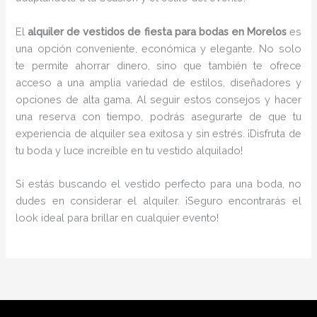
El
alquiler de vestidos de fiesta para bodas en Morelos
es
una opción conveniente, económica y elegante. No solo
te permite ahorrar dinero, sino que también te ofrece
acceso a una amplia variedad de estilos, diseñadores y
opciones de alta gama. Al seguir estos consejos y hacer
una reserva con tiempo, podrás asegurarte de que tu
experiencia de alquiler sea exitosa y sin estrés. ¡Disfruta de
tu boda y luce increíble en tu vestido alquilado!
Si estás buscando el vestido perfecto para una boda, no
dudes en considerar el alquiler. ¡Seguro encontrarás el
look ideal para brillar en cualquier evento!