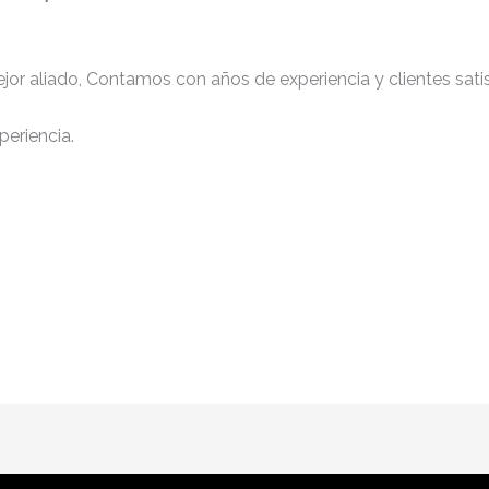
jor aliado, Contamos con años de experiencia y clientes sati
periencia.