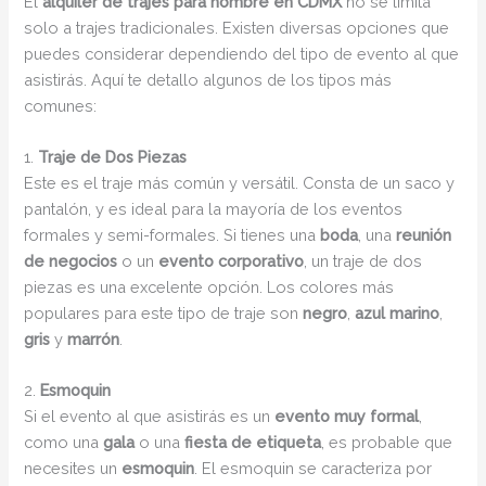
El
alquiler de trajes para hombre en CDMX
no se limita
solo a trajes tradicionales. Existen diversas opciones que
puedes considerar dependiendo del tipo de evento al que
asistirás. Aquí te detallo algunos de los tipos más
comunes:
1.
Traje de Dos Piezas
Este es el traje más común y versátil. Consta de un saco y
pantalón, y es ideal para la mayoría de los eventos
formales y semi-formales. Si tienes una
boda
, una
reunión
de negocios
o un
evento corporativo
, un traje de dos
piezas es una excelente opción. Los colores más
populares para este tipo de traje son
negro
,
azul marino
,
gris
y
marrón
.
2.
Esmoquin
Si el evento al que asistirás es un
evento muy formal
,
como una
gala
o una
fiesta de etiqueta
, es probable que
necesites un
esmoquin
. El esmoquin se caracteriza por