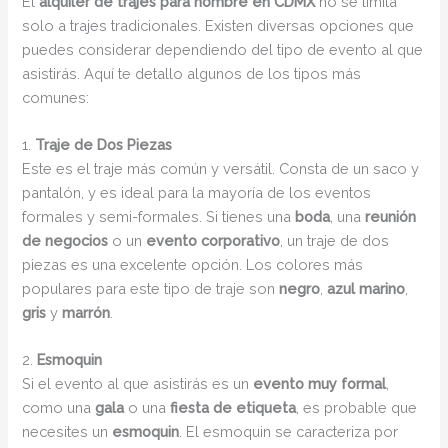
El
alquiler de trajes para hombre en CDMX
no se limita
solo a trajes tradicionales. Existen diversas opciones que
puedes considerar dependiendo del tipo de evento al que
asistirás. Aquí te detallo algunos de los tipos más
comunes:
1.
Traje de Dos Piezas
Este es el traje más común y versátil. Consta de un saco y
pantalón, y es ideal para la mayoría de los eventos
formales y semi-formales. Si tienes una
boda
, una
reunión
de negocios
o un
evento corporativo
, un traje de dos
piezas es una excelente opción. Los colores más
populares para este tipo de traje son
negro
,
azul marino
,
gris
y
marrón
.
2.
Esmoquin
Si el evento al que asistirás es un
evento muy formal
,
como una
gala
o una
fiesta de etiqueta
, es probable que
necesites un
esmoquin
. El esmoquin se caracteriza por