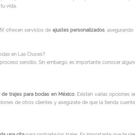
tu vida.
MX ofrecen servicios de
ajustes personalizados
, asegurando 
Bodas en Las Cruces?
 proceso sencillo. Sin embargo, es importante conocer algu
er de trajes para bodas en México
. Existen varias opciones 
iniones de otros clientes y asegúrate de que la tienda cuente
da una cita
para probarte los trajes. Es importante que te sie