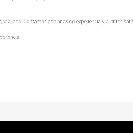
jor aliado, Contamos con años de experiencia y clientes sati
periencia.