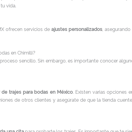
tu vida.
MX ofrecen servicios de
ajustes personalizados
, asegurando 
odas en Chimilli?
 proceso sencillo. Sin embargo, es importante conocer algu
er de trajes para bodas en México
. Existen varias opciones 
iniones de otros clientes y asegúrate de que la tienda cuente
da una cita
para probarte los trajes. Es importante que te sie