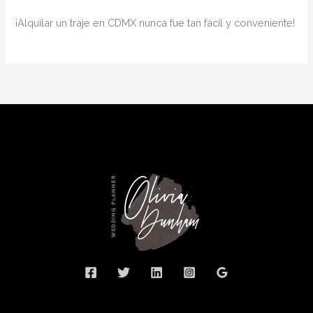
¡Alquilar un traje en CDMX nunca fue tan fácil y conveniente!