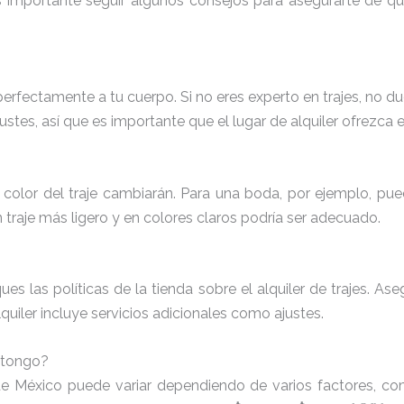
 es importante seguir algunos consejos para asegurarte de q
perfectamente a tu cuerpo. Si no eres experto en trajes, no du
stes, así que es importante que el lugar de alquiler ofrezca 
 color del traje cambiarán. Para una boda, por ejemplo, pued
 traje más ligero y en colores claros podría ser adecuado.
ques las políticas de la tienda sobre el alquiler de trajes. A
lquiler incluye servicios adicionales como ajustes.
altongo?
 de México puede variar dependiendo de varios factores, como