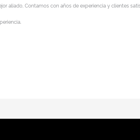
jor aliado, Contamos con años de experiencia y clientes sati
periencia.